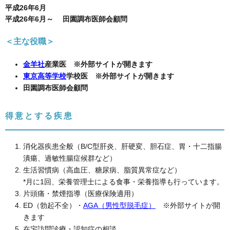
平成26年6月
平成26年6月～
田園調布医師会顧問
＜主な役職＞
金羊社
産業医 ※外部サイトが開きます
東京高等学校
学校医 ※外部サイトが開きます
田園調布医師会顧問
得意とする疾患
消化器疾患全般（B/C型肝炎、肝硬変、胆石症、胃・十二指腸
潰瘍、過敏性腸症候群など）
生活習慣病（高血圧、糖尿病、脂質異常症など）
*月に1回、栄養管理士による食事・栄養指導も行っています。
片頭痛・禁煙指導（医療保険適用）
ED（勃起不全）・
AGA（男性型脱毛症）
※外部サイトが開
きます
在宅訪問診療・認知症の相談