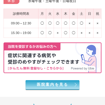
水曜午後・土曜午後・日曜祝日
休診
診療時間表
月
火
水
木
金
土
日
祝
09:00～12:30
◯
◯
◯
◯
◯
◯
×
×
15:30～19:00
◯
◯
×
◯
◯
×
×
×
医院案内を見る